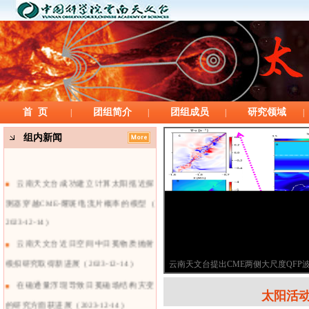
首 页
团组简介
团组成员
研究领域
|
|
|
|
组内新闻
云南天文台成功建立计算太阳抵近探
测器穿越CME-耀斑电流片概率的模型
(
2023-12-14 )
云南天文台近日空间中日冕物质抛射
模拟研究取得新进展
( 2023-12-14 )
云南天文台提出CME两侧大尺度QFP
在磁通量浮现导致日冕磁场结构灾变
太阳活
的研究方面获进展
( 2023-12-14 )