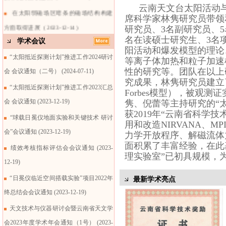
云南天文台太阳活动
在太阳弱磁场区暗条的磁场结构构建
席科学家林隽研究员带领
方面取得进展
( 2023-12-14 )
研究员、3名副研究员、
名在读硕士研究生、3名
在湍动磁重联电流片中带电粒子的加
学术会议
阳活动和爆发模型的理论
速研究方面获进
( 2023-12-14 )
“太阳抵近探测计划”推进工作2024研讨
等离子体加热和粒子加速
性的研究等。团队在以上
在太阳紫外暴理论研究方面获进展
(
会 会议通知（二号）
(2024-07-11)
究成果，林隽研究员建立了
2023-12-14 )
“太阳抵近探测计划”推进工作2023汇总
Forbes模型），被观
会 会议通知
(2023-12-19)
隽、倪蕾等主持研究的“
获2019年“云南省科学
“球载日冕仪地面实验和关键技术 研讨
用和改造NIRVANA、MPI
会”会议通知
(2023-12-19)
力学开放程序、解磁流体
面积累了丰富经验，在此
绩效考核指标评估会会议通知
(2023-
理实验室”已初具规模，为.
12-19)
“日冕仪临近空间搭载实验”项目2022年
最新学术亮点
终总结会会议通知
(2023-12-19)
天文技术与仪器研讨会暨云南省天文学
会2023年度学术年会通知（1号）
(2023-